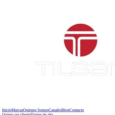
Inicio
Marcas
Quienes Somos
Canales
Blog
Contacto
Quiero ser cliente
Darme de alta