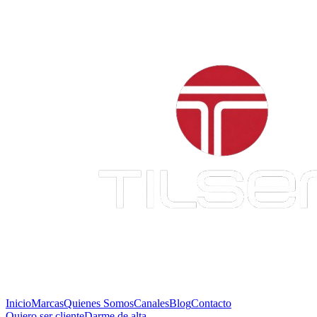
Inicio
Marcas
Quienes Somos
Canales
Blog
Contacto
Quiero ser cliente
Darme de alta