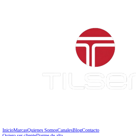
Inicio
Marcas
Quienes Somos
Canales
Blog
Contacto
Quiero ser cliente
Darme de alta