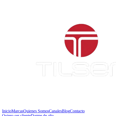
Inicio
Marcas
Quienes Somos
Canales
Blog
Contacto
Quiero ser cliente
Darme de alta