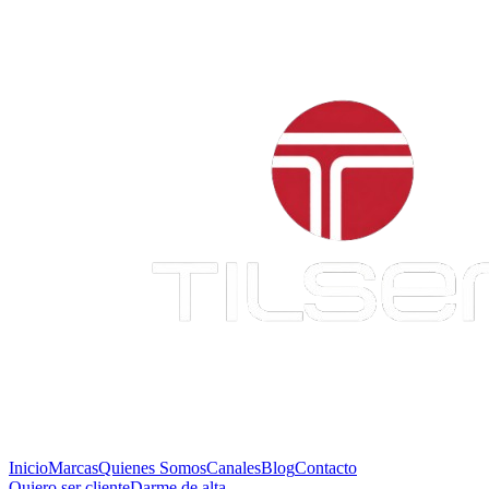
Inicio
Marcas
Quienes Somos
Canales
Blog
Contacto
Quiero ser cliente
Darme de alta