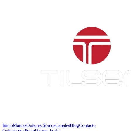
Inicio
Marcas
Quienes Somos
Canales
Blog
Contacto
Quiero ser cliente
Darme de alta