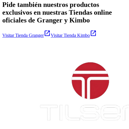
Pide también nuestros productos
exclusivos en nuestras Tiendas online
oficiales de Granger y Kimbo
open_in_new
open_in_new
Visitar Tienda Granger
Visitar Tienda Kimbo