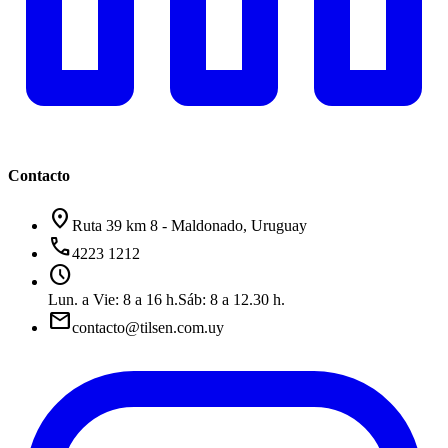
Contacto
location_on
Ruta 39 km 8 - Maldonado, Uruguay
phone
4223 1212
schedule
Lun. a Vie: 8 a 16 h.
Sáb: 8 a 12.30 h.
mail
contacto@tilsen.com.uy