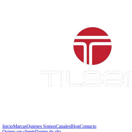
Inicio
Marcas
Quienes Somos
Canales
Blog
Contacto
Quiero ser cliente
Darme de alta